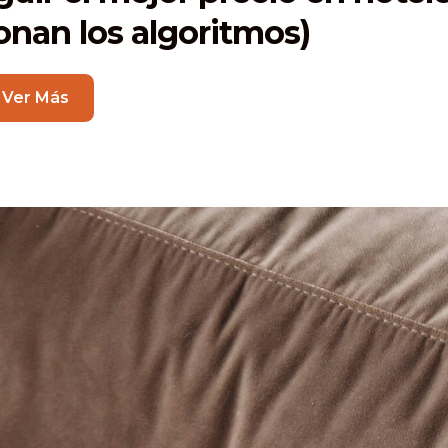
nan los algoritmos)
Ver Más