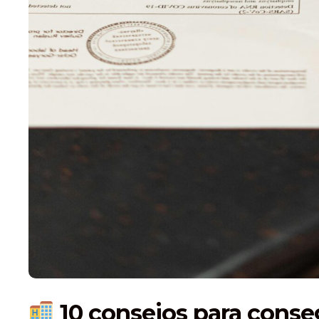
10 consejos para conseg