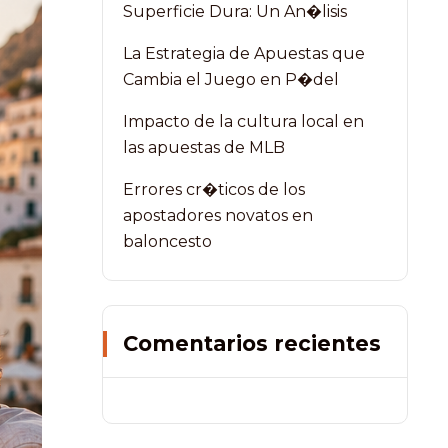
Superficie Dura: Un An�lisis
La Estrategia de Apuestas que
Cambia el Juego en P�del
Impacto de la cultura local en
las apuestas de MLB
Errores cr�ticos de los
apostadores novatos en
baloncesto
Comentarios recientes