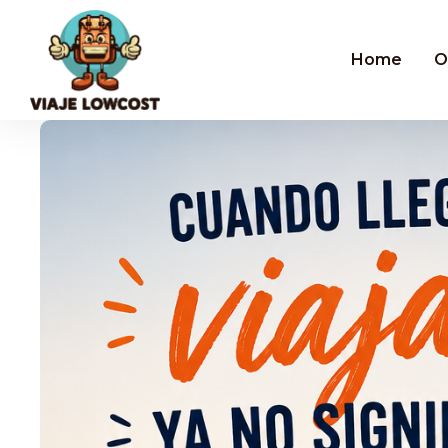
Home
O