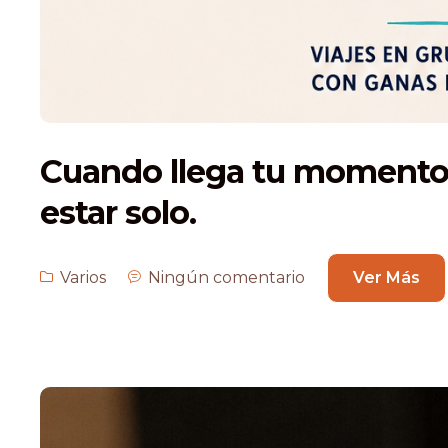
Cuando llega tu momento… 
estar solo.
Varios
Ningún comentario
Ver Más