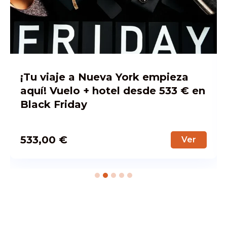
¡Ofertón Black Friday! Vuelos
Madrid – Nueva York por solo 376
€ ida y vuelta
376,00
€
Ver