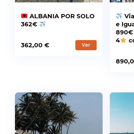
ALBANIA POR SOLO
Via
362€
e Igu
890€ 
4
c
362,00
€
Ver
890,