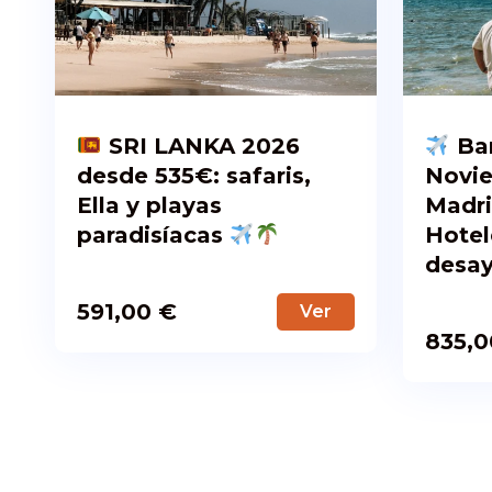
SRI LANKA 2026
Ban
desde 535€: safaris,
Novi
Ella y playas
Madri
paradisíacas
Hotel
desay
591,00
€
Ver
835,