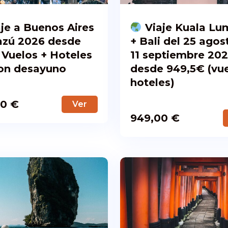
je a Buenos Aires
Viaje Kuala Lu
azú 2026 desde
+ Bali del 25 agos
Vuelos + Hoteles
11 septiembre 20
on desayuno
desde 949,5€ (vue
hoteles)
00
€
Ver
949,00
€