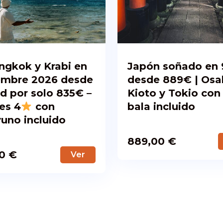
gkok y Krabi en
Japón soñado en 
embre 2026 desde
desde 889€ | Osa
d por solo 835€ –
Kioto y Tokio con
es 4
con
bala incluido
uno incluido
889,00
€
00
€
Ver