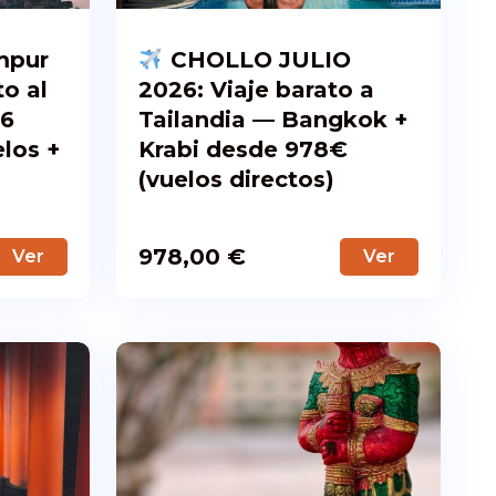
mpur
CHOLLO JULIO
to al
2026: Viaje barato a
26
Tailandia — Bangkok +
los +
Krabi desde 978€
(vuelos directos)
978,00
€
Ver
Ver